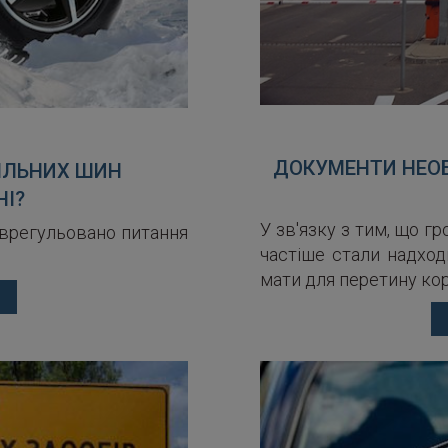
ДОКУМЕНТИ НЕОБ
ІЛЬНИХ ШИН
НІ?
У зв'язку з тим, що г
е врегульовано питання
частіше стали надход
мати для перетину ко