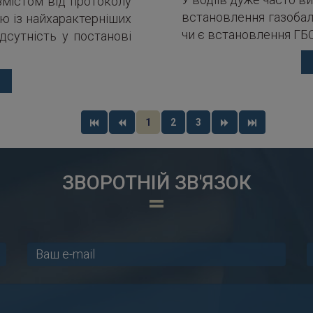
змістом від протоколу
встановлення газобал
ю із найхарактерніших
чи є встановлення ГБ
дсутність у постанові
1
2
3
ЗВОРОТНІЙ ЗВ'ЯЗОК