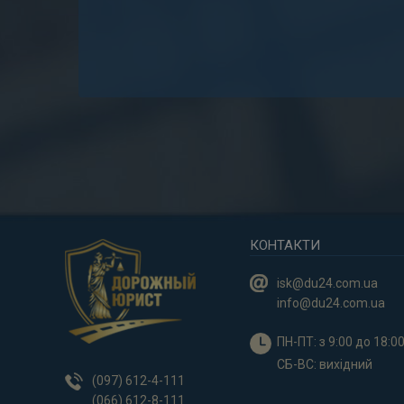
КОНТАКТИ
isk@du24.com.ua
info
@du24.com.ua
ПН-ПТ: з 9:00 до 18:0
CБ-ВС: вихідний
(097) 612-4-111
(066) 612-8-111