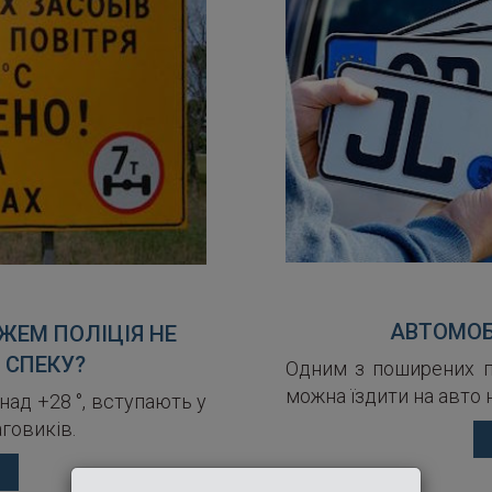
АВТОМОБ
ЖЕМ ПОЛІЦІЯ НЕ
 СПЕКУ?
Одним з поширених 
можна їздити на авто 
ад +28 °, вступають у
говиків.