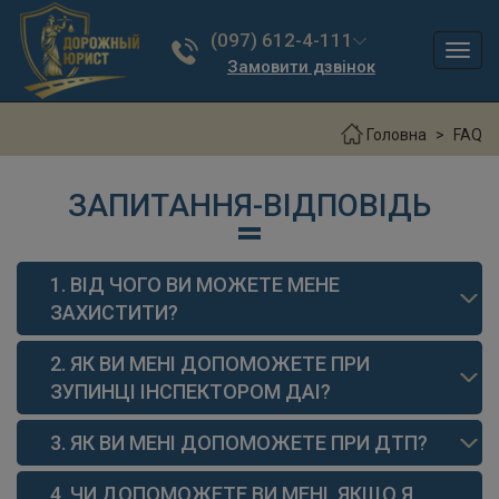
(097) 612-4-111
Toggl
Замовити дзвінок
navig
Головна
FAQ
ЗАПИТАННЯ-ВІДПОВІДЬ
1. ВІД ЧОГО ВИ МОЖЕТЕ МЕНЕ
ЗАХИСТИТИ?
2. ЯК ВИ МЕНІ ДОПОМОЖЕТЕ ПРИ
ЗУПИНЦІ ІНСПЕКТОРОМ ДАІ?
3. ЯК ВИ МЕНІ ДОПОМОЖЕТЕ ПРИ ДТП?
4. ЧИ ДОПОМОЖЕТЕ ВИ МЕНІ, ЯКЩО Я